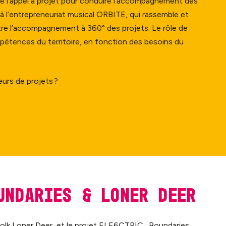
 de l’appel à projet pour conduire l’accompagnement des
 à l’entrepreneuriat musical ORBITE, qui rassemble et
re l’accompagnement à 360° des projets. Le rôle de
pétences du territoire, en fonction des besoins du
eurs de projets ?
undaries
&
Loner Deer
 folk Loner Deer, et le projet ELE6CTRIC : Boundaries