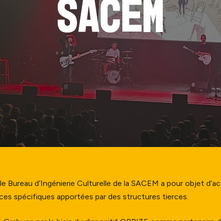
SACEM
iques
le Bureau d’Ingénierie Culturelle de la SACEM a pour objet d’a
ces spécifiques apportées par des structures tierces.