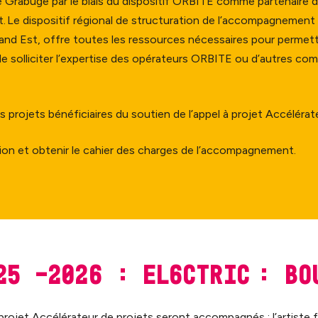
ié Grabuge par le biais du dispositif ORBITE comme partenaire
t. Le dispositif régional de structuration de l’accompagnement
d Est, offre toutes les ressources nécessaires pour permett
solliciter l’expertise des opérateurs ORBITE ou d’autres com
 projets bénéficiaires du soutien de l’appel à projet Accélérat
tion et obtenir le cahier des charges de l’accompagnement.
025 -2026 :
EL6CTRIC :
Bo
 projet Accélérateur de projets seront accompagnés : l’artiste