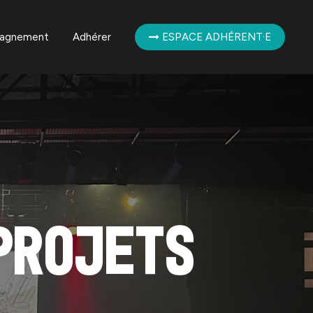
agnement
Adhérer
ESPACE ADHÉRENT·E
mpagnement des
ent·es
mpagnement de la
ère
projets