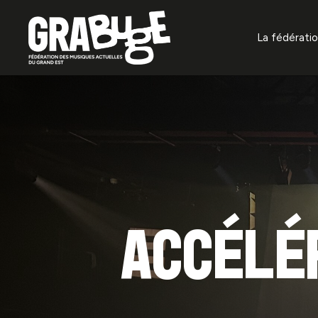
La fédérati
À propos
Missions f
Gouvernan
Organisat
Projets
Accélé
Annuaire 
La prévent
auditifs