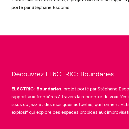
porté par Stéphane Escoms.
Découvrez
EL6CTRIC :
Boundaries
EL6CTRIC :
Boundaries
, projet porté par Stéphane
Esc
rapport aux frontières à travers la rencontre de voix fém
issus du jazz et des musiques actuelles
, qui forment
EL6
explosif qui explore ces espaces propices aux improvisat