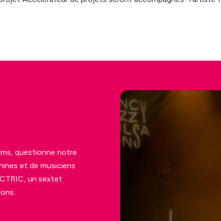
oms
, questionne notre
inines et de musiciens
CTRIC, un sextet
ions.