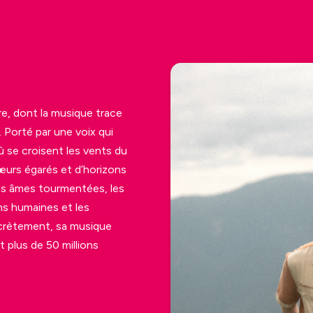
e, dont la musique trace
 Porté par une voix qui
ù se croisent les vents du
cœurs égarés et d’horizons
des âmes tourmentées, les
ons humaines et les
scrètement, sa musique
 plus de 50 millions