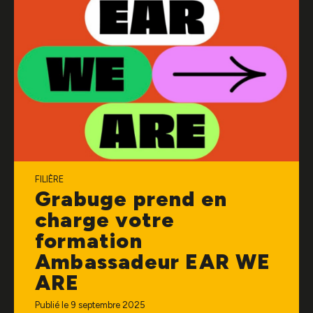
FILIÈRE
Grabuge prend en
charge votre
formation
Ambassadeur EAR WE
ARE
Publié le 9 septembre 2025