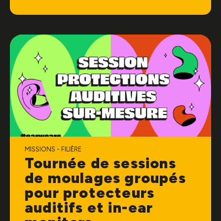
MISSIONS - FILIÈRE
Tournée de sessions
de moulages groupés
pour protecteurs
auditifs et in-ear