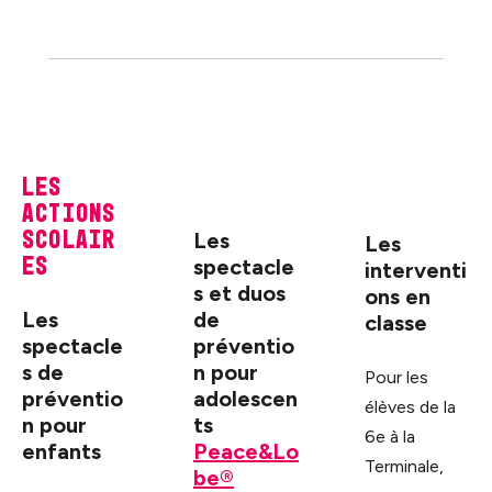
Les
actions
scolair
Les
Les
es
spectacle
interventi
s et duos
ons en
Les
de
classe
spectacle
préventio
s de
n pour
Pour les
préventio
adolescen
élèves de la
n pour
ts
6e à la
enfants
Peace&Lo
Terminale,
be®