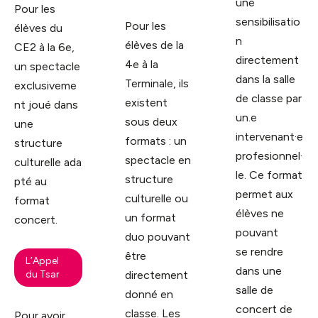
une
Pour les
sensibilisatio
Pour les
élèves du
n
élèves de la
CE2 à la 6e,
directement
4e à la
un spectacle
dans la salle
Terminale, ils
exclusiveme
de
classe par
existent
nt joué dans
un.e
sous deux
une
intervenant·e
formats : un
structure
profesionnel·
spectacle en
culturelle
ada
le. Ce format
structure
pté au
permet aux
culturelle ou
format
élèves ne
un format
concert.
pouvant
duo pouvant
se
rendre
être
L’Appel
dans une
du Tsar
directement
salle de
donné en
concert de
classe. Les
Pour avoir