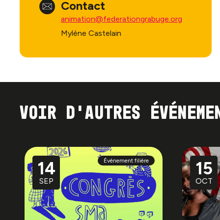
Contact
animation@federationgrabuge.org
Mylène Castelain
Voir d'autres événeme
Évènement filière
14
15
SEP
OCT