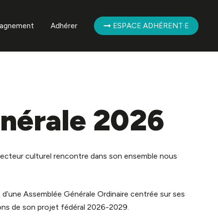
agnement
Adhérer
ESPACE ADHÉRENT·E
mpagnement des
ent·es
mpagnement de la
ère
nérale 2026
secteur culturel rencontre dans son ensemble nous
oix d’une Assemblée Générale Ordinaire centrée sur ses
ons de son projet fédéral 2026-2029.