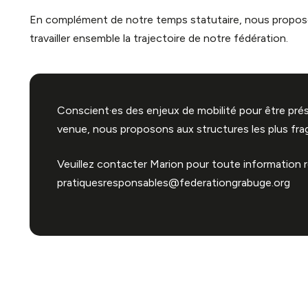
iques
En complément de notre temps statutaire, nous propose
travailler ensemble la trajectoire de notre fédération.
Conscient·es des enjeux de mobilité pour être pré
venue, nous proposons aux structures les plus frag
Veuillez contacter Marion pour toute information re
pratiquesresponsables@federationgrabuge.org