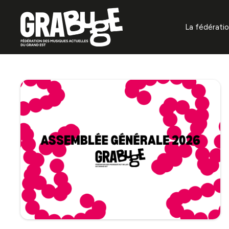
La fédérati
À propos
Missions f
Gouvernan
Organisat
Projets
Annuaire 
La prévent
auditifs