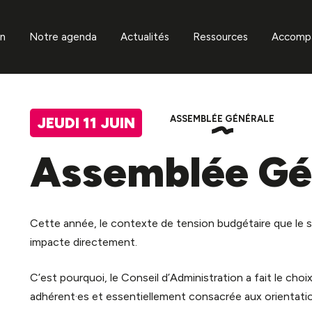
Aller
on
Notre agenda
Actualités
Ressources
Accomp
au
contenu
Aides et appels à projet
Acco
adhér
édérales
Annuaires
Acco
ASSEMBLÉE GÉNÉRALE
JEUDI 11 JUIN
filière
ce et équipe
Offres d’emploi de la fili
Assemblée Gé
ion et animation
Workshops et ateliers
Boite à outils
Cette année, le contexte de tension budgétaire que le 
des adhérent·es
Tremplins et dispositifs
impacte directement.
d’accompagnement
ion des risques
C’est pourquoi, le Conseil d’Administration a fait le ch
adhérent·es et essentiellement consacrée aux orientati