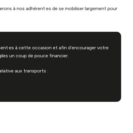
rons à nos adhérent·es de se mobiliser largement pour
sent·es à cette occasion et a
fin d’encourager votre
iles un coup de pouce financier.
lative aux transports :