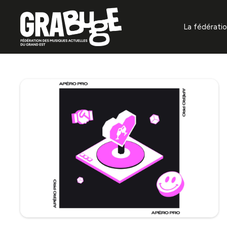
La fédérati
À propos
Missions f
Gouvernan
Organisat
Projets
Annuaire 
La prévent
auditifs