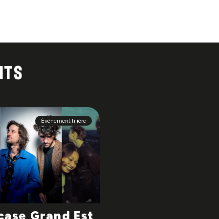
nts
Évènement filière
ase Grand Est