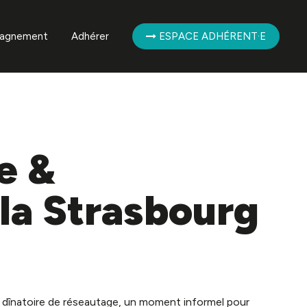
agnement
Adhérer
ESPACE ADHÉRENT·E
mpagnement des
ent·es
mpagnement de la
ère
e &
la Strasbourg
 dînatoire de réseautage, un moment informel pour