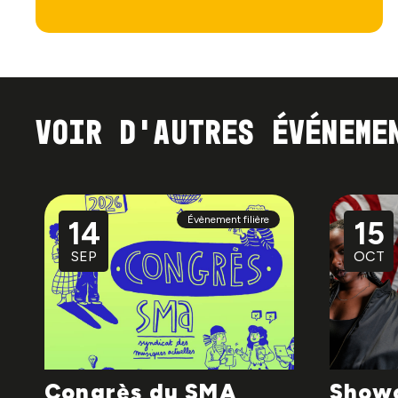
Voir d'autres événeme
Évènement filière
14
15
SEP
OCT
Congrès du SMA
Showc