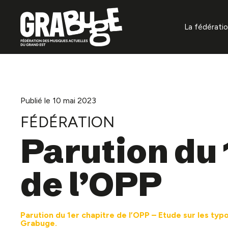
La fédérati
À propos
Missions f
Gouvernan
Publié le 10 mai 2023
FÉDÉRATION
Organisat
Parution du 
Projets
de l’OPP
Annuaire 
La prévent
auditifs
Parution du 1er chapitre de l’OPP – Etude sur les typo
Grabuge.