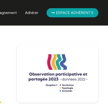
agnement
Adhérer
ESPACE ADHÉRENT·E
mpagnement des
ent·es
mpagnement de la
ère
à