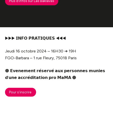
Plus d’infos sur Las Baklavas
▶️
▶️
▶️
𝗜𝗡𝗙𝗢 𝗣𝗥𝗔𝗧𝗜𝗤𝗨𝗘𝗦
◀️
◀️
◀️
Jeudi 16 octobre 2024 – 16H30 ➔ 19H
FGO-Barbara – 1 rue Fleury, 75018 Paris
🟠
𝗘𝘃𝗲𝗻𝗲𝗺𝗲𝗻𝘁 𝗿𝗲́𝘀𝗲𝗿𝘃𝗲́ 𝗮𝘂𝘅 𝗽𝗲𝗿𝘀𝗼𝗻𝗻𝗲𝘀 𝗺𝘂𝗻𝗶𝗲𝘀
𝗱’𝘂𝗻𝗲 𝗮𝗰𝗰𝗿𝗲́𝗱𝗶𝘁𝗮𝘁𝗶𝗼𝗻 𝗽𝗿𝗼 𝗠𝗮𝗠𝗔
🟠
Pour s’inscrire