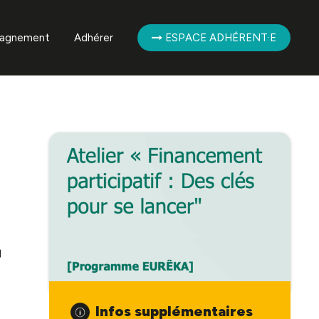
agnement
Adhérer
ESPACE ADHÉRENT·E
mpagnement des
ent·es
mpagnement de la
ère
r
Infos supplémentaires