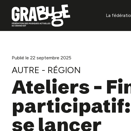
La fédérati
À propos
Missions f
Gouvernan
Publié le 22 septembre 2025
AUTRE - RÉGION
Organisat
Ateliers – 
Projets
participatif
Annuaire 
La prévent
se lancer
auditifs