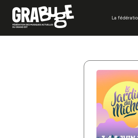
La fédérati
À propos
Missions f
Gouvernan
Organisat
Projets
Annuaire 
La prévent
auditifs