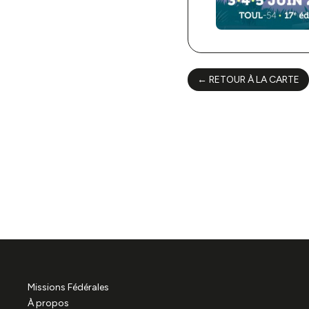
Infos prat
← RETOUR À LA CARTE
Missions Fédérales
À propos