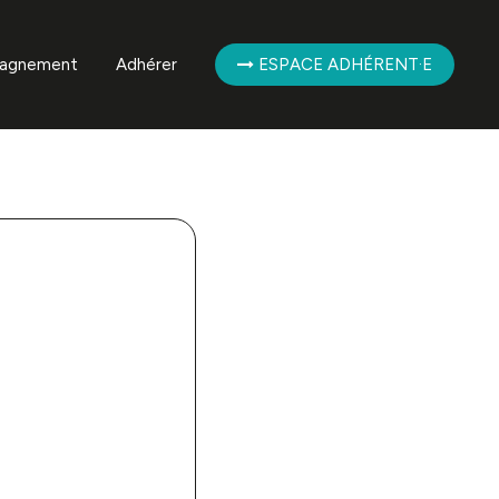
agnement
Adhérer
ESPACE ADHÉRENT·E
mpagnement des
ent·es
mpagnement de la
ère