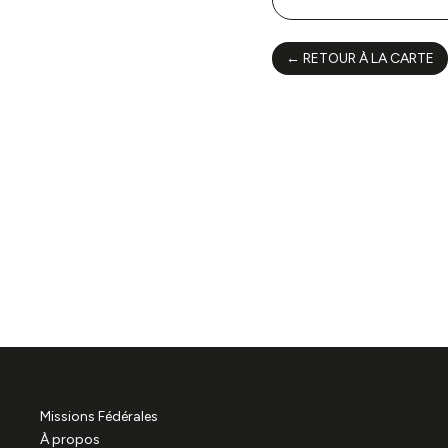
Infos prat
← RETOUR À LA CARTE
Missions Fédérales
À propos