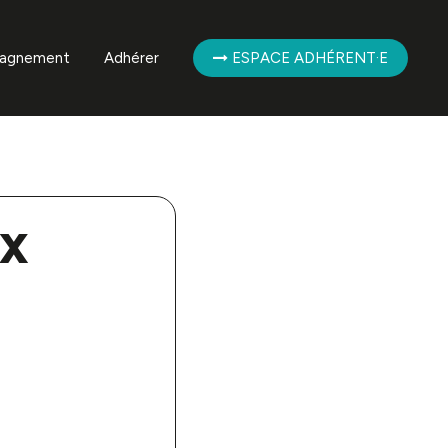
agnement
Adhérer
ESPACE ADHÉRENT·E
mpagnement des
ent·es
mpagnement de la
ère
IX