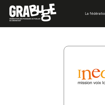
La fédérati
À propos
Missions f
Gouvernan
Organisat
Projets
Annuaire 
La prévent
auditifs